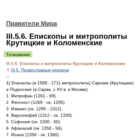
Правители Мира
III.5.6. Епископы и митрополиты
Крутицкие и Коломенские
Толкование
III.5.6. Епископы и митрополиты Крутицкие и Коломенские
⇑
III.5. Православные иерархи
--
1)
Епископы (в 1589 - 1711 митрополиты) Сарские (Крутицкие)
и Подонские (в Сарае, с XV в. в Москве).
1. Митрофан (1261 - 69).
2. Феогност (1269 - ок. 1295).
3. Измаил (ок. 1295 - 1312).
4. Варсонофий (1312 - ок. 1330).
5. Софония (ок. 1330 - 50).
6. Афанасий (ок. 1350 - 56).
7. Иоанн (1356 - ок. 1360).