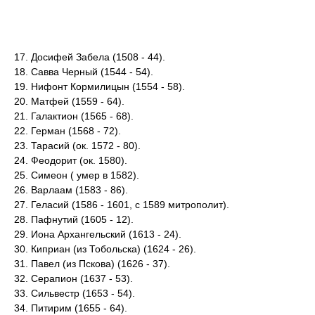
17. Досифей Забела (1508 - 44).
18. Савва Черный (1544 - 54).
19. Нифонт Кормилицын (1554 - 58).
20. Матфей (1559 - 64).
21. Галактион (1565 - 68).
22. Герман (1568 - 72).
23. Тарасий (ок. 1572 - 80).
24. Феодорит (ок. 1580).
25. Симеон ( умер в 1582).
26. Варлаам (1583 - 86).
27. Геласий (1586 - 1601, с 1589 митрополит).
28. Пафнутий (1605 - 12).
29. Иона Архангельский (1613 - 24).
30. Киприан (из Тобольска) (1624 - 26).
31. Павел (из Пскова) (1626 - 37).
32. Серапион (1637 - 53).
33. Сильвестр (1653 - 54).
34. Питирим (1655 - 64).