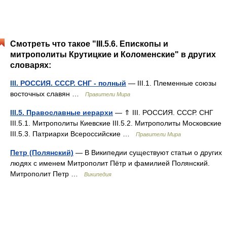
Смотреть что такое "III.5.6. Епископы и
митрополиты Крутицкие и Коломенские" в других
словарях:
III. РОССИЯ. СССР. СНГ - полный
— III.1. Племенные союзы
восточных славян …
Правители Мира
III.5. Православные иерархи
— ⇑ III. РОССИЯ. СССР. СНГ
III.5.1. Митрополиты Киевские III.5.2. Митрополиты Московские
III.5.3. Патриархи Всероссийские …
Правители Мира
Петр (Полянский)
— В Википедии существуют статьи о других
людях с именем Митрополит Пётр и фамилией Полянский.
Митрополит Петр …
Википедия